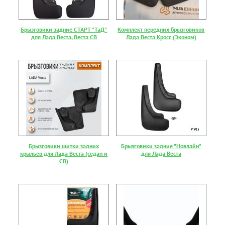
Брызговики задние СТАРТ "ТаД"
Комплект передних брызговиков
для Лада Веста, Веста СВ
Лада Веста Кросс (Эконом)
Брызговики щитки задних
Брызговики задние "Новлайн"
крыльев для Лада Веста (седан и
для Лада Веста
СВ)