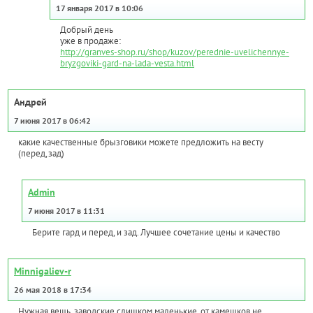
17 января 2017 в 10:06
Добрый день
уже в продаже:
http://granves-shop.ru/shop/kuzov/perednie-uvelichennye-
bryzgoviki-gard-na-lada-vesta.html
Андрей
7 июня 2017 в 06:42
какие качественные брызговики можете предложить на весту
(перед,зад)
Admin
7 июня 2017 в 11:31
Берите гард и перед, и зад. Лучшее сочетание цены и качество
Minnigaliev-r
26 мая 2018 в 17:34
Нужная вещь, заводские слишком маленькие, от камешков не