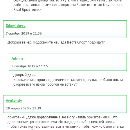
Официальный дилер мог воткнуть, что угодно, они на местах могут
работать с локальными поставщиками. Чаще всего это Novline или
Rival брызговики.
Sdemidovv
7 октября 2019 в 21:36
Добрый вечер. Подскажите на Лада Веста Спорт подойдут?
Admin
8 октября 2019 в 11:15
Добрый день.
К сожалению, производителем не заявлено, а у нас не было опыта.
Скорее всего из-за порогов не встанут.
Avolandv
28 марта 2020 в 11:39
брыговики , даже доработанные, не могу навать брызговиками. Это
деревянные грязенакопители. Их надо делать без нижней полки,
чтобы грязь могла отвалитваться и мягкими , чтобы можно было слегка