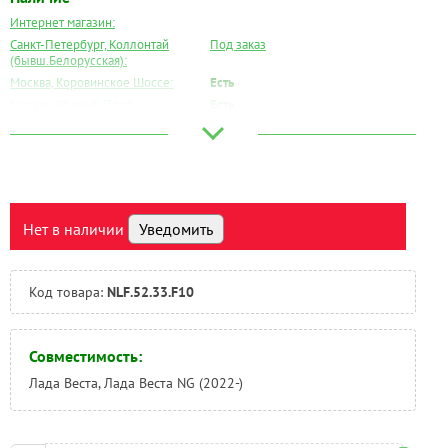
Интернет магазин:
Санкт-Петербург, Коллонтай
Под заказ
(бывш.Белорусская):
Москва, Коровинское Шоссе:
Есть
Москва, Южный Порт:
Есть
Великий Новгород:
Под заказ
Краснодар:
Под заказ
Нальчик:
Под заказ
Самара:
Под заказ
Тверь:
Под заказ
Нет в наличии
Уведомить
Тюмень:
Под заказ
Челябинск:
Есть
Код товара:
NLF.52.33.F10
Совместимость:
Лада Веста, Лада Веста NG (2022-)