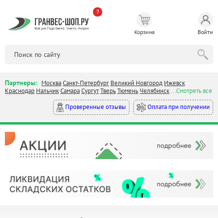
?
Корзина
Войти
Партнеры:
Москва
Санкт-Петербург
Великий Новгород
Ижевск
Краснодар
Нальчик
Самара
Сургут
Тверь
Тюмень
Челябинск
...Смотреть все
Оплата при получении
Проверенные отзывы