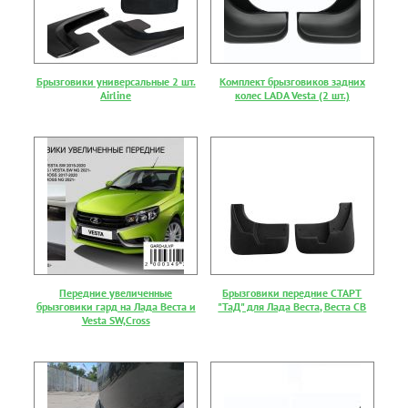
Брызговики универсальные 2 шт.
Комплект брызговиков задних
Airline
колес LADA Vesta (2 шт.)
Передние увеличенные
Брызговики передние СТАРТ
брызговики гард на Лада Веста и
"ТаД" для Лада Веста, Веста СВ
Vesta SW,Cross