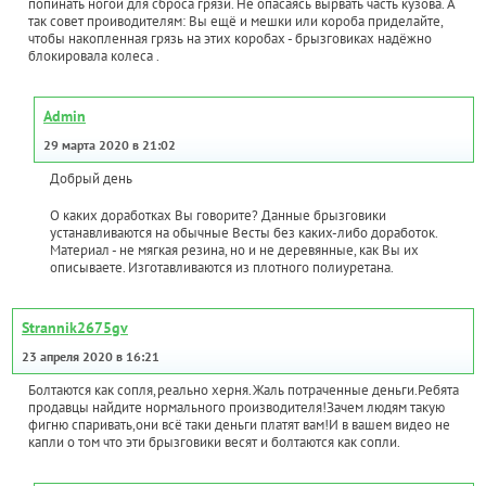
попинать ногой для сброса грязи. Не опасаясь вырвать часть кузова. А
так совет проиводителям: Вы ещё и мешки или короба приделайте,
чтобы накопленная грязь на этих коробах - брызговиках надёжно
блокировала колеса .
Admin
29 марта 2020 в 21:02
Добрый день
О каких доработках Вы говорите? Данные брызговики
устанавливаются на обычные Весты без каких-либо доработок.
Материал - не мягкая резина, но и не деревянные, как Вы их
описываете. Изготавливаются из плотного полиуретана.
Strannik2675gv
23 апреля 2020 в 16:21
Болтаются как сопля,реально херня.Жаль потраченные деньги.Ребята
продавцы найдите нормального производителя!Зачем людям такую
фигню спаривать,они всё таки деньги платят вам!И в вашем видео не
капли о том что эти брызговики весят и болтаются как сопли.