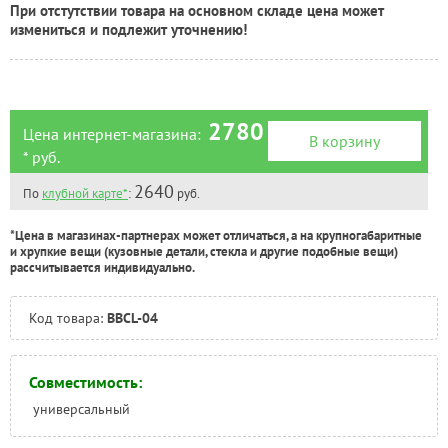
Тверь:
Под заказ
При отстутствии товара на основном складе цена может
Тюмень:
Под заказ
измениться и подлежит уточнению!
Челябинск:
Под заказ
2780
Цена интернет-магазина:
В корзину
* руб.
2640
По
клубной карте*
:
руб.
*Цена в магазинах-партнерах может отличаться, а на крупногабаритные
и хрупкие вещи (кузовные детали, стекла и другие подобные вещи)
рассчитывается индивидуально.
Код товара:
BBCL-04
Совместимость:
универсальный