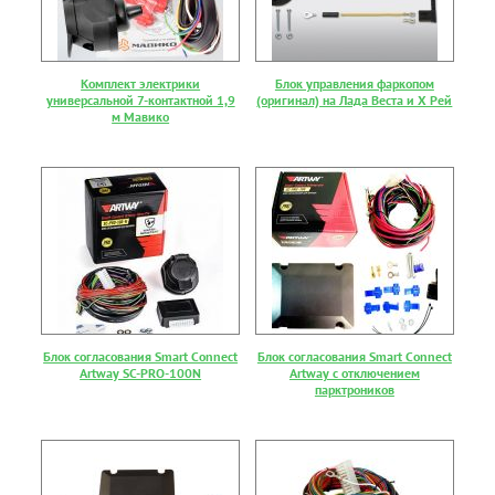
Комплект электрики
Блок управления фаркопом
универсальной 7-контактной 1,9
(оригинал) на Лада Веста и Х Рей
м Мавико
Блок согласования Smart Connect
Блок согласования Smart Connect
Artway SC-PRO-100N
Artway с отключением
парктроников