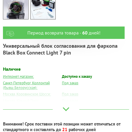
Период возврата товара -
60
дней!
Универсальный блок согласования для фаркопа
Black Box Connect Light 7 pin
Наличие
Интернет магазин:
Доступно к заказу
Санкт-Петербург, Коллонтай
Под заказ
(бывш.Белорусская):
Москва, Коровинское Шоссе:
Под заказ
Москва, Южный Порт:
Под заказ
Великий Новгород:
Под заказ
Краснодар:
Под заказ
Нальчик:
Под заказ
Внимание! Срок поставки этой позиции может отличаться от
Самара:
Под заказ
стандартного и составлять до
21
рабочих дней