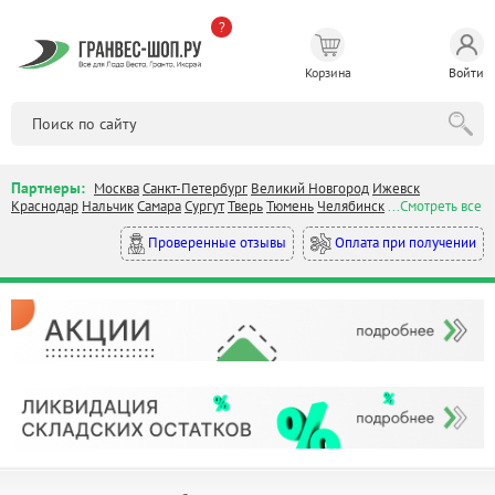
?
Корзина
Войти
Партнеры:
Москва
Санкт-Петербург
Великий Новгород
Ижевск
Краснодар
Нальчик
Самара
Сургут
Тверь
Тюмень
Челябинск
...Смотреть все
Оплата при получении
Проверенные отзывы