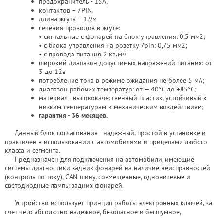
предохранитель - 15А,
контактов – 7PIN,
длина жгута – 1,9м
сечения проводов в жгуте:
• сигнальные с фонарей на блок управления: 0,5 мм2;
• с блока управления на розетку 7pin: 0,75 мм2;
• с провода питания 2 кв.мм
широкий диапазон допустимых напряжений питания: от
3 до 12в
потребление тока в режиме ожидания не более 5 мА;
диапазон рабочих температур: от — 40°С до +85°С;
материал - высококачественный пластик, устойчивый к
низким температурам и механическим воздействиям;
гарантия - 36 месяцев.
Данный блок согласования - надежный, простой в установке и
практичен в использовании с автомобилями и прицепами любого
класса и сегмента.
Предназначен для подключения на автомобили, имеющие
системы диагностики задних фонарей на наличие неисправностей
(контроль по току), CAN-шину, совмещенные, однонитевые и
светодиодные лампы задних фонарей.
Устройство использует принцип работы электронных ключей, за
счет чего абсолютно надежное, безопасное и бесшумное,