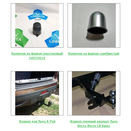
Колпачок на фаркоп пластиковый
Колпачок на фаркоп серебристый
50059016
Фаркоп для Лада Х Рей
Фаркоп съемный квадрат Лада
Веста, Веста СВ Кросс