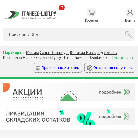
?
Корзина
Войти
Партнеры:
Москва
Санкт-Петербург
Великий Новгород
Ижевск
Краснодар
Нальчик
Самара
Сургут
Тверь
Тюмень
Челябинск
...Смотреть все
Оплата при получении
Проверенные отзывы