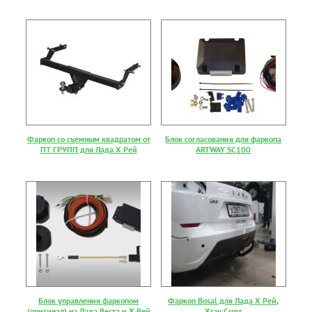
Фаркоп со съемным квадратом от
Блок согласования для фаркопа
ПТ ГРУПП для Лада Х Рей
ARTWAY SC100
Блок управления фаркопом
Фаркоп Bosal для Лада Х Рей,
(оригинал) на Лада Веста и Х Рей
Xray Cross