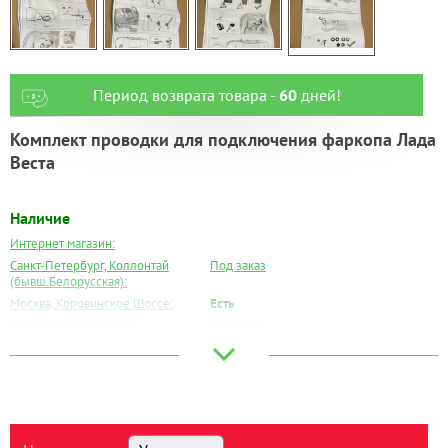
Период возврата товара -
60
дней!
Комплект проводки для подключения фаркопа Лада
Веста
Наличие
Интернет магазин:
Санкт-Петербург, Коллонтай
Под заказ
(бывш.Белорусская):
Москва, Коровинское Шоссе:
Есть
Москва, Южный Порт:
Под заказ
Великий Новгород:
Под заказ
Краснодар:
Под заказ
Нальчик:
Под заказ
Самара:
Под заказ
Тверь:
Под заказ