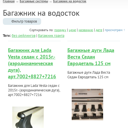
Главная
Багажные системы
Багажник на водосток
→
→
Багажник на водосток
Фильтр товаров
|
|
|
|
Сортировать по:
порядку
цене
названию
дате
просмотрам ↑
Теги:
без рейлингов
|
багажник гранта
Багажник для Lada
Багажные дуги Лада
Vesta седан с 2015г.-
Веста Седан
(аэродинамическая
Евродеталь 125 см
дуга),
Багажные дуги Лада Веста
арт.7002+8827+7216
Седан Евродеталь 125 см
Багажник для Lada Vesta седан с
2015г.- (аэродинамическая дуга),
арт.7002+8827+7216