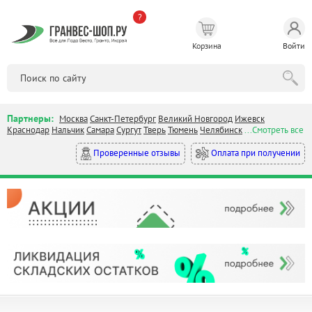
?
Корзина
Войти
Партнеры:
Москва
Санкт-Петербург
Великий Новгород
Ижевск
Краснодар
Нальчик
Самара
Сургут
Тверь
Тюмень
Челябинск
...Смотреть все
Оплата при получении
Проверенные отзывы