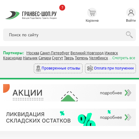
?
Корзина
Войти
Партнеры:
Москва
Санкт-Петербург
Великий Новгород
Ижевск
Краснодар
Нальчик
Самара
Сургут
Тверь
Тюмень
Челябинск
...Смотреть все
Оплата при получении
Проверенные отзывы