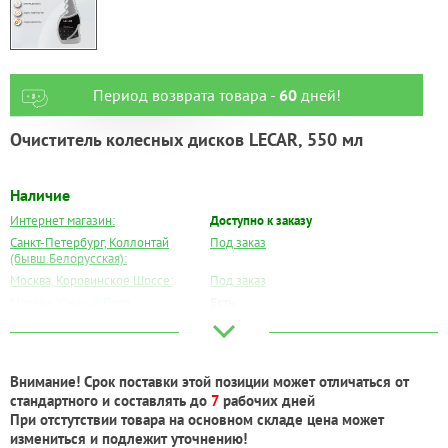
Период возврата товара -
60
дней!
Очиститель колесных дисков LECAR, 550 мл
Наличие
Интернет магазин:
Доступно к заказу
Санкт-Петербург, Коллонтай
Под заказ
(бывш.Белорусская):
Москва, Коровинское Шоссе:
Под заказ
Москва, Южный Порт:
Есть
Великий Новгород:
Под заказ
Краснодар:
Под заказ
Нальчик:
Есть
Внимание! Срок поставки этой позиции может отличаться от
Самара:
Под заказ
стандартного и составлять до
7
рабочих дней
Тверь:
Под заказ
При отстутствии товара на основном складе цена может
Тюмень:
Под заказ
измениться и подлежит уточнению!