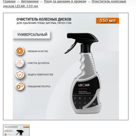
Главная
Автохимия
Уход за шинами и хромом
Очиститель колесных
→
→
→
дисков LECAR, 550 мл