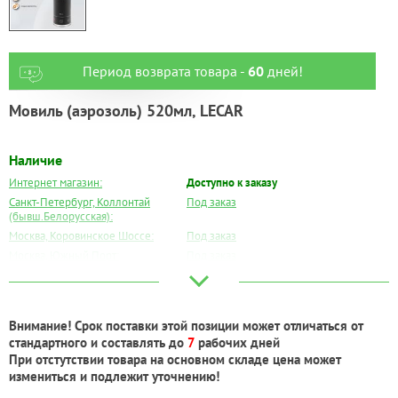
Период возврата товара -
60
дней!
Мовиль (аэрозоль) 520мл, LECAR
Наличие
Интернет магазин:
Доступно к заказу
Санкт-Петербург, Коллонтай
Под заказ
(бывш.Белорусская):
Москва, Коровинское Шоссе:
Под заказ
Москва, Южный Порт:
Под заказ
Великий Новгород:
Под заказ
Краснодар:
Под заказ
Нальчик:
Под заказ
Внимание! Срок поставки этой позиции может отличаться от
Самара:
Под заказ
стандартного и составлять до
7
рабочих дней
Тверь:
Под заказ
При отстутствии товара на основном складе цена может
Тюмень:
Под заказ
измениться и подлежит уточнению!
Челябинск:
Под заказ