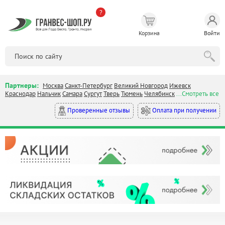
?
Корзина
Войти
Партнеры:
Москва
Санкт-Петербург
Великий Новгород
Ижевск
Краснодар
Нальчик
Самара
Сургут
Тверь
Тюмень
Челябинск
...Смотреть все
Оплата при получении
Проверенные отзывы