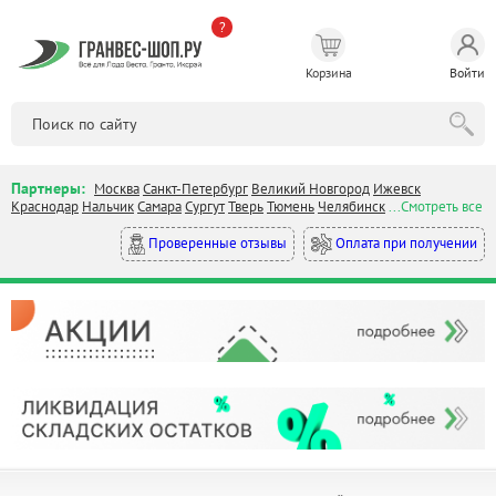
?
Корзина
Войти
Партнеры:
Москва
Санкт-Петербург
Великий Новгород
Ижевск
Краснодар
Нальчик
Самара
Сургут
Тверь
Тюмень
Челябинск
...Смотреть все
Оплата при получении
Проверенные отзывы