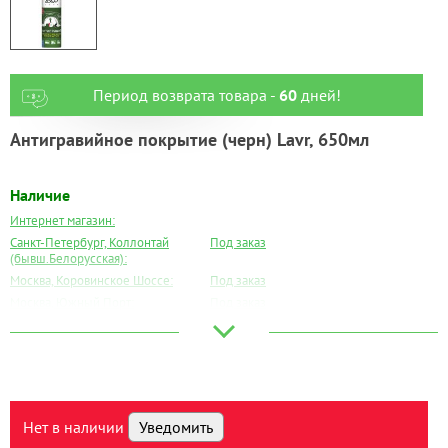
Период возврата товара -
60
дней!
Антигравийное покрытие (черн) Lavr, 650мл
Наличие
Интернет магазин:
Санкт-Петербург, Коллонтай
Под заказ
(бывш.Белорусская):
Москва, Коровинское Шоссе:
Под заказ
Москва, Южный Порт:
Под заказ
Великий Новгород:
Под заказ
Краснодар:
Под заказ
Нальчик:
Под заказ
Самара:
Под заказ
Тверь:
Под заказ
Нет в наличии
Уведомить
Тюмень:
Под заказ