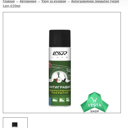
Главная
Автохимия
Уход за кузовом
Антигравийное покрытие (черн)
→
→
→
Lavr, 650мл