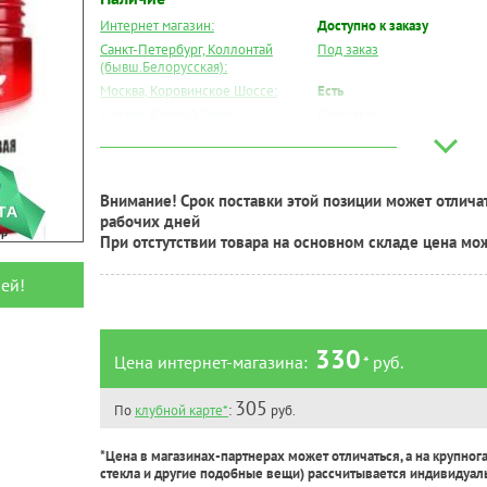
Интернет магазин:
Доступно к заказу
Санкт-Петербург, Коллонтай
Под заказ
(бывш.Белорусская):
Москва, Коровинское Шоссе:
Есть
Москва, Южный Порт:
Под заказ
Великий Новгород:
Под заказ
Краснодар:
Под заказ
Нальчик:
Под заказ
Внимание! Срок поставки этой позиции может отличат
Самара:
Под заказ
рабочих дней
Тверь:
Под заказ
При отстутствии товара на основном складе цена мо
Тюмень:
Под заказ
Челябинск:
Под заказ
ей!
330
Цена интернет-магазина:
* руб.
305
По
клубной карте*
:
руб.
*Цена в магазинах-партнерах может отличаться, а на крупног
стекла и другие подобные вещи) рассчитывается индивидуал