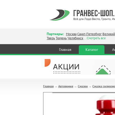
Партнеры:
Москва
Санкт-Петербург
Великий
Тверь
Тюмень
Челябинск
...Смотреть все
Главная
Каталог
А
Главная
Автохимия
Смазки
Смазка силикон
→
→
→