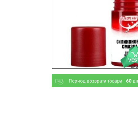
Период возврата товара -
60
дн