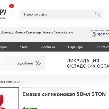
?
 Новгород
Ижевск
Краснодар
Нальчик
Самара
Сургут
Провере
кции
ЧаВо
Доставка
Партнеры
Контак
овая 50мл 3TON
Смазка силиконовая 50мл 3TON
Наличие