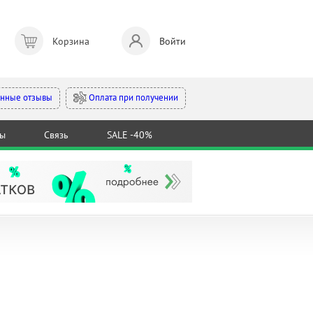
Корзина
Войти
Оплата при получении
нные отзывы
ты
Связь
SALE -40%