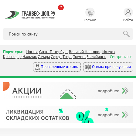
?
Корзина
Войти
Партнеры:
Москва
Санкт-Петербург
Великий Новгород
Ижевск
Краснодар
Нальчик
Самара
Сургут
Тверь
Тюмень
Челябинск
...Смотреть все
Оплата при получении
Проверенные отзывы