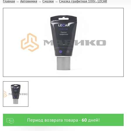
Главная
Автохимия
Смазки
Смазка графитная 100г., LECAR
→
→
→
Период возврата товара -
60
дней!