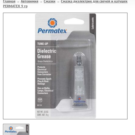
Главная
Автохимия
Смазки
Смазка диэлектрик для свечей и катушек
→
→
→
PERMATEX 9 гр