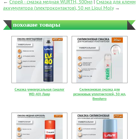
←
Спрей - смазка медная WURTH, 300мл
|
Смазка для клемм
аккумулятора (электроконтактов), 50 мл Liqui Moly
→
похожие товары
Смазка универсальная (аналог
Силиконовая смазка для
WD-40) Лавр
резиновых уплотнителей, 30 мл,
ВмпАвто