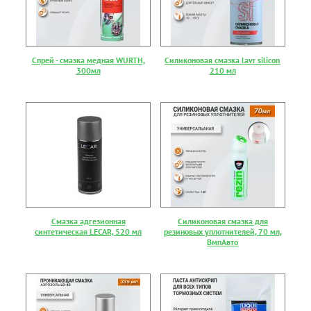
Спрей - смазка медная WURTH,
Силиконовая смазка lavr silicon
300мл
210 мл
Смазка адгезионная
Силиконовая смазка для
синтетическая LECAR, 520 мл
резиновых уплотнителей, 70 мл,
ВмпАвто