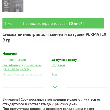
Период возврата товара -
60
дней!
Смазка диэлектрик для свечей и катушек PERMATEX
9 гр
Наличие
Интернет магазин:
Доступно к заказу
Санкт-Петербург, Коллонтай
Под заказ
(бывш.Белорусская):
Москва, Коровинское Шоссе:
Есть
Москва, Южный Порт:
Есть
Великий Новгород:
Под заказ
Краснодар:
Под заказ
Нальчик:
Под заказ
Внимание! Срок поставки этой позиции может отличаться от
Самара:
Под заказ
стандартного и составлять до
7
рабочих дней
Тверь:
Под заказ
При отстутствии товара на основном складе цена может