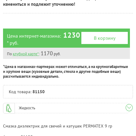
Тюмень:
Под заказ
измениться и подлежит уточнению!
Челябинск:
Под заказ
1230
Цена интернет-магазина:
В корзину
* руб.
1170
По
клубной карте*
:
руб.
*Цена в магазинах-партнерах может отличаться, а на крупногабаритные
и хрупкие вещи (кузовные детали, стекла и другие подобные вещи)
рассчитывается индивидуально.
Код товара:
81150
Жидкость
Смазка диэлектрик для свечей и катушек PERMATEX 9 гр