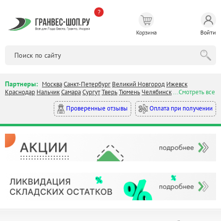
?
Корзина
Войти
Партнеры:
Москва
Санкт-Петербург
Великий Новгород
Ижевск
Краснодар
Нальчик
Самара
Сургут
Тверь
Тюмень
Челябинск
...Смотреть все
Оплата при получении
Проверенные отзывы