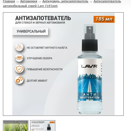
Главная
Автохимия
Антидождь, антизапотеватель
Антизапотеватель
→
→
→
автомобильный спрей Lavr (185мл)