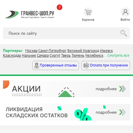
?
Корзина
Войти
Партнеры:
Москва
Санкт-Петербург
Великий Новгород
Ижевск
Краснодар
Нальчик
Самара
Сургут
Тверь
Тюмень
Челябинск
...Смотреть все
Оплата при получении
Проверенные отзывы