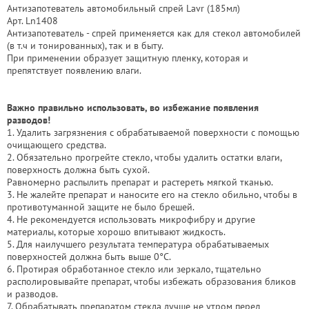
Антизапотеватель автомобильный спрей Lavr (185мл)
Арт. Ln1408
Антизапотеватель - спрей применяется как для стекол автомобилей
(в т.ч и тонированных), так и в быту.
При применении образует защитную пленку, которая и
препятствует появлению влаги.
Важно правильно использовать, во избежание появления
разводов!
1. Удалить загрязнения с обрабатываемой поверхности с помощью
очищающего средства.
2. Обязательно прогрейте стекло, чтобы удалить остатки влаги,
поверхность должна быть сухой.
Равномерно распылить препарат и растереть мягкой тканью.
3. Не жалейте препарат и наносите его на стекло обильно, чтобы в
противотуманной защите не было брешей.
4. Не рекомендуется использовать микрофибру и другие
материалы, которые хорошо впитывают жидкость.
5. Для наилучшего результата температура обрабатываемых
поверхностей должна быть выше 0°C.
6. Протирая обработанное стекло или зеркало, тщательно
располировывайте препарат, чтобы избежать образования бликов
и разводов.
7. Обрабатывать препаратом стекла лучше не утром перед