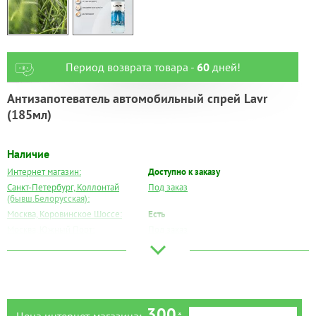
Период возврата товара -
60
дней!
Антизапотеватель автомобильный спрей Lavr
(185мл)
Наличие
Интернет магазин:
Доступно к заказу
Санкт-Петербург, Коллонтай
Под заказ
(бывш.Белорусская):
Москва, Коровинское Шоссе:
Есть
Москва, Южный Порт:
Под заказ
Великий Новгород:
Под заказ
Краснодар:
Есть
Нальчик:
Под заказ
Самара:
Под заказ
Тверь:
Под заказ
300
Цена интернет-магазина:
*